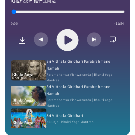
帕拉玛汉萨·维什瓦南达
0:00
-11:54
Sri Vitthala Giridhari Parabrahmane
Namah
Paramahamsa Vishwananda | Bhakti Yoga
Mantras
Sri Vitthala Giridhari Parabrahmane
Namah
Paramahamsa Vishwananda | Bhakti Yoga
Mantras
Sri Vitthala Giridhari
Nikunja | Bhakti Yoga Mantras